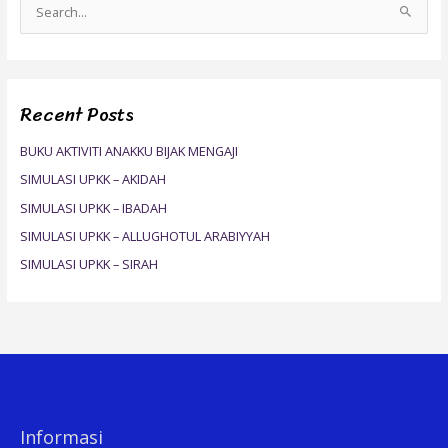
S
e
a
r
Recent Posts
c
h
BUKU AKTIVITI ANAKKU BIJAK MENGAJI
f
SIMULASI UPKK – AKIDAH
o
SIMULASI UPKK – IBADAH
r
SIMULASI UPKK – ALLUGHOTUL ARABIYYAH
:
SIMULASI UPKK – SIRAH
Informasi