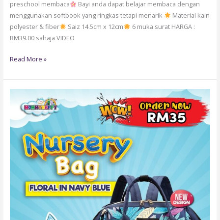
preschool membaca
Bayi anda dapat belajar membaca dengan
menggunakan softbook yang ringkas tetapi menarik
Material kain
polyester & fiber
Saiz 14.5cm x 12cm
6 muka surat HARGA :
RM39.00 sahaja VIDEO
Read More »
BAG11
:
NURSERY
BAG
FLORAL
(NAVY
BLUE)