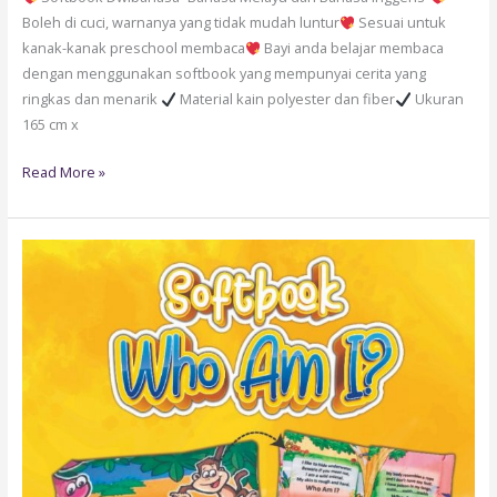
Boleh di cuci, warnanya yang tidak mudah luntur
Sesuai untuk
kanak-kanak preschool membaca
Bayi anda belajar membaca
dengan menggunakan softbook yang mempunyai cerita yang
ringkas dan menarik
Material kain polyester dan fiber
Ukuran
165 cm x
Read More »
SB09-
SOFTBOOK
“WHO
AM
I?”