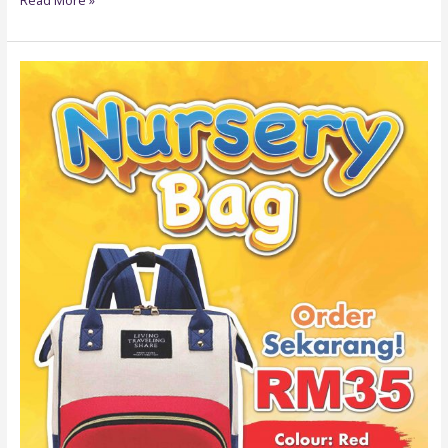
BAG04-
NURSERY
BAG
–
MERAH