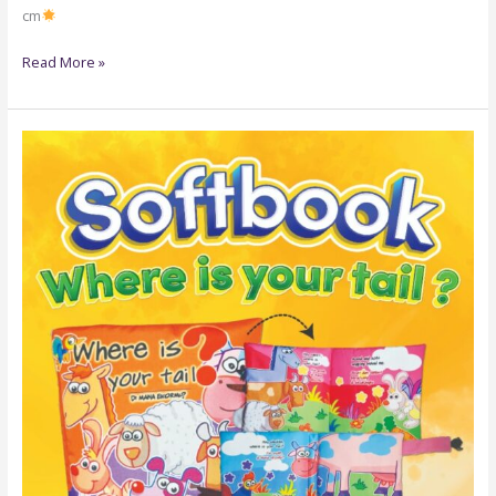
cm
Read More »
DECSB01
–
SOFTBOOK
“WHERE
IS
YOUR
TAIL
?”