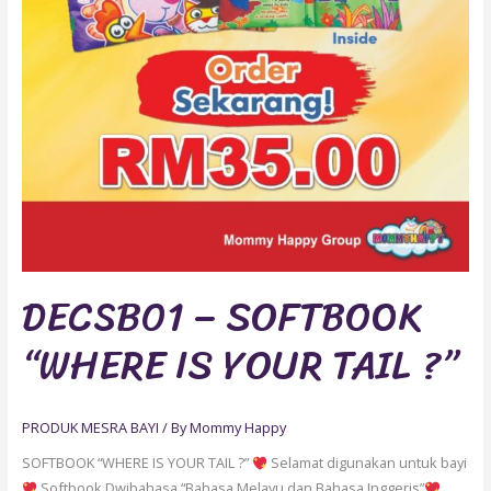
DECSB01 – SOFTBOOK
“WHERE IS YOUR TAIL ?”
PRODUK MESRA BAYI
/ By
Mommy Happy
SOFTBOOK “WHERE IS YOUR TAIL ?”
Selamat digunakan untuk bayi
Softbook Dwibahasa “Bahasa Melayu dan Bahasa Inggeris”