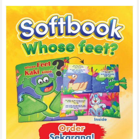
DECSB02
–
SOFTBOOK
“WHOSE
FEET
?”