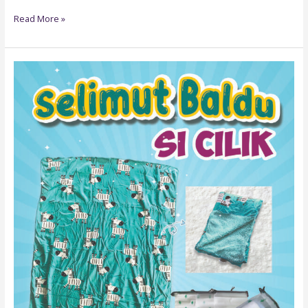
Read More »
BLANKET05
:
SELIMUT
BALDU
ANIMAL
TURQUOISE
+
FREE
GIFT
MINI
BAG