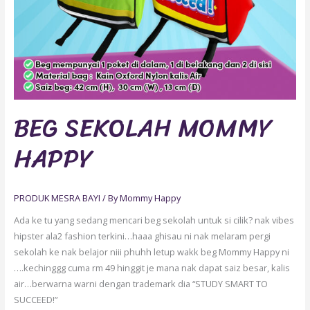
BEG SEKOLAH MOMMY
HAPPY
PRODUK MESRA BAYI
/ By
Mommy Happy
Ada ke tu yang sedang mencari beg sekolah untuk si cilik? nak vibes
hipster ala2 fashion terkini…haaa ghisau ni nak melaram pergi
sekolah ke nak belajor niii phuhh letup wakk beg Mommy Happy ni
….kechinggg cuma rm 49 hinggit je mana nak dapat saiz besar, kalis
air…berwarna warni dengan trademark dia “STUDY SMART TO
SUCCEED!”