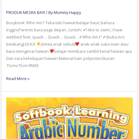
PRODUK MESRA BAYI
/ By
Mommy Happy
Busybook ‘Who Am I’ Teka-teki haiwanbelajar basic bahasa
InggrisParents baca page depan, contoh: ✔I like to swim, I have
webbed feet, quack… Quack… Quack…✔Who Am I? ✔(buka m/s
belakang) DUCK
(minta anak sebut)
anak-anak suka main atau
baca mengenai haiwan
belajar membaca sambil kenal haiwan apa
Dan cara kehidupan haiwan Material kain polyesterUkuran
15cmx15cm RM35
Read More »
SB23-
SOFTBOOK
MENGENAL
ANGKA
ARAB