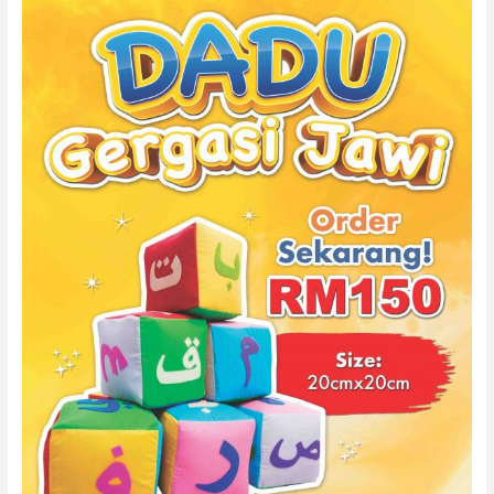
SET
6
DADU
GERGASI
JAWI