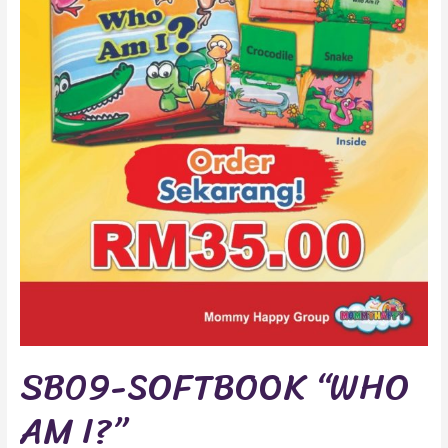
SB09-SOFTBOOK “WHO
AM I?”