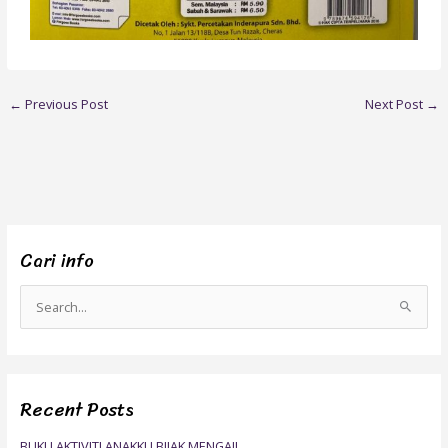
←
Previous Post
Next Post
→
Cari info
S
e
a
r
Recent Posts
c
h
BUKU AKTIVITI ANAKKU BIJAK MENGAJI