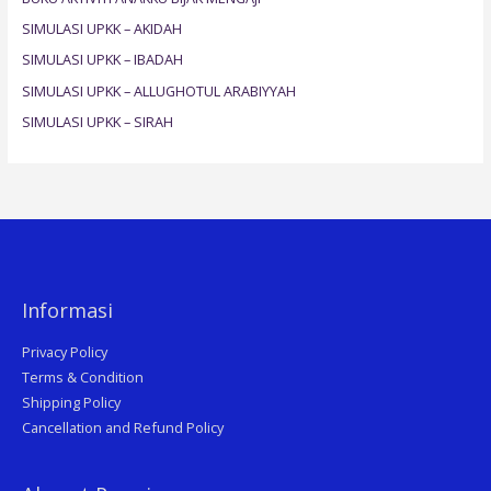
f
SIMULASI UPKK – AKIDAH
o
SIMULASI UPKK – IBADAH
r
SIMULASI UPKK – ALLUGHOTUL ARABIYYAH
:
SIMULASI UPKK – SIRAH
Informasi
Privacy Policy
Terms & Condition
Shipping Policy
Cancellation and Refund Policy