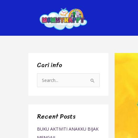
Skip
to
content
Cari info
S
e
a
r
Recent Posts
c
h
BUKU AKTIVITI ANAKKU BIJAK
f
MENGAJI