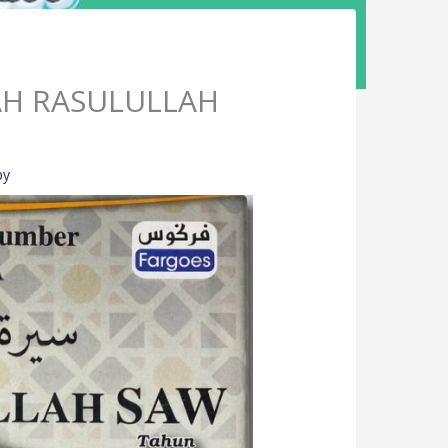
RAH RASULULLAH
py