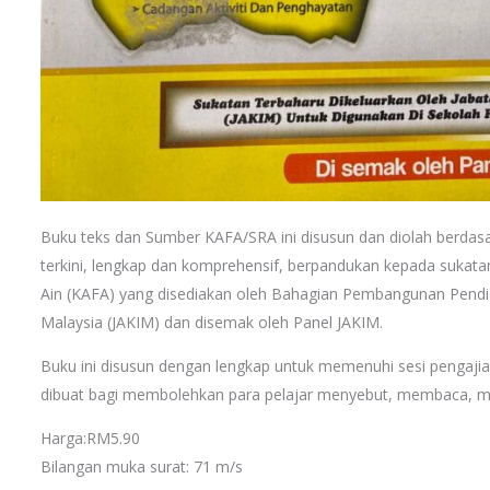
Buku teks dan Sumber KAFA/SRA ini disusun dan diolah berdas
terkini, lengkap dan komprehensif, berpandukan kepada sukata
Ain (KAFA) yang disediakan oleh Bahagian Pembangunan Pendi
Malaysia (JAKIM) dan disemak oleh Panel JAKIM.
Buku ini disusun dengan lengkap untuk memenuhi sesi pengaji
dibuat bagi membolehkan para pelajar menyebut, membaca, 
Harga:RM5.90
Bilangan muka surat: 71 m/s