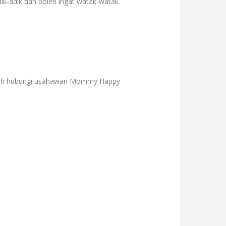
k-adik dah boleh ingat watak-watak
 ayah hubungi usahawan Mommy Happy