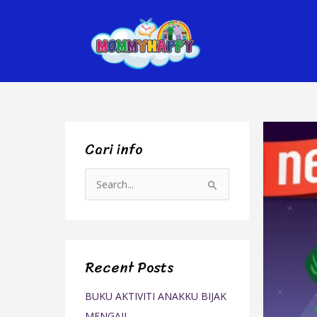
Skip
to
content
Cari info
S
e
a
r
Recent Posts
c
h
BUKU AKTIVITI ANAKKU BIJAK
f
MENGAJI