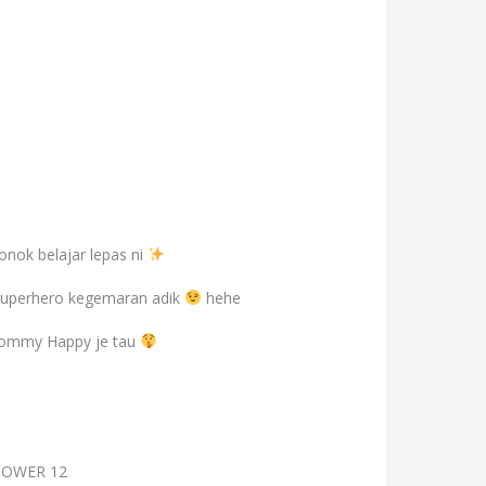
onok belajar lepas ni
 Superhero kegemaran adik
hehe
 Mommy Happy je tau
POWER 12