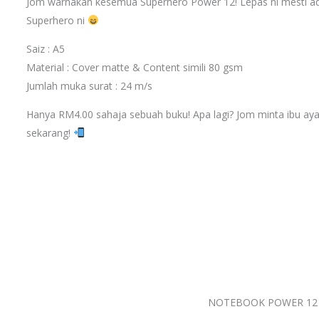
Jom warnakan kesemua Superhero Power 12! Lepas ni mesti adi
Superhero ni
Saiz : A5
Material : Cover matte & Content simili 80 gsm
Jumlah muka surat : 24 m/s
Hanya RM4.00 sahaja sebuah buku! Apa lagi? Jom minta ibu
sekarang!
NOTEBOOK POWER 12