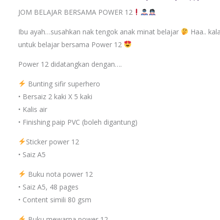
JOM BELAJAR BERSAMA POWER 12
Ibu ayah…susahkan nak tengok anak minat belajar
Haa.. kal
untuk belajar bersama Power 12
Power 12 didatangkan dengan….
Bunting sifir superhero
• Bersaiz 2 kaki X 5 kaki
• Kalis air
• Finishing paip PVC (boleh digantung)
Sticker power 12
• Saiz A5
Buku nota power 12
• Saiz A5, 48 pages
• Content simili 80 gsm
Buku mewarna power 12