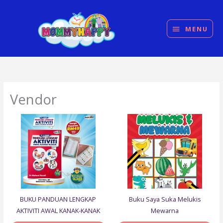
Skip
MENU
to
content
MENU
Vendor
BUKU PANDUAN LENGKAP
Buku Saya Suka Melukis
AKTIVITI AWAL KANAK-KANAK
Mewarna