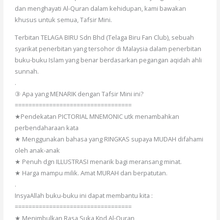
dan menghayati Al-Quran dalam kehidupan, kami bawakan
khusus untuk semua, Tafsir Mini.
Terbitan TELAGA BIRU Sdn Bhd (Telaga Biru Fan Club), sebuah
syarikat penerbitan yang tersohor di Malaysia dalam penerbitan
buku-buku Islam yang benar berdasarkan pegangan aqidah ahli
sunnah.
.
③ Apa yang MENARIK dengan Tafsir Mini ini?
==================================
★Pendekatan PICTORIAL MNEMONIC utk menambahkan
perbendaharaan kata
★ Menggunakan bahasa yang RINGKAS supaya MUDAH difahami
oleh anak-anak
★ Penuh dgn ILLUSTRASI menarik bagi meransang minat.
★ Harga mampu milik. Amat MURAH dan berpatutan.
.
InsyaAllah buku-buku ini dapat membantu kita :
==================================
★ Menimbulkan Rasa Suka Kpd Al-Quran