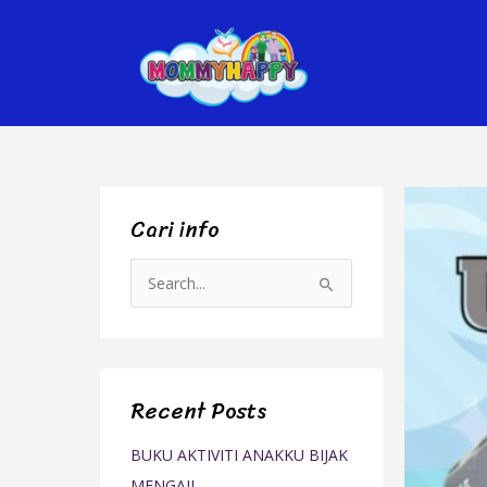
Skip
to
content
Cari info
S
e
a
r
Recent Posts
c
h
BUKU AKTIVITI ANAKKU BIJAK
f
MENGAJI