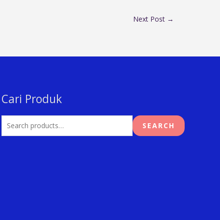
Next Post
→
Cari Produk
Search
for:
SEARCH