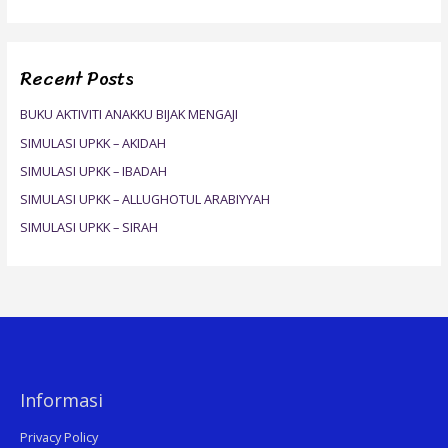
e
a
r
Recent Posts
c
h
BUKU AKTIVITI ANAKKU BIJAK MENGAJI
f
SIMULASI UPKK – AKIDAH
o
SIMULASI UPKK – IBADAH
r
SIMULASI UPKK – ALLUGHOTUL ARABIYYAH
:
SIMULASI UPKK – SIRAH
Informasi
Privacy Policy