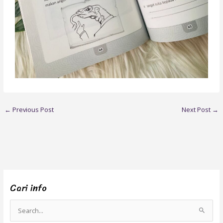
←
Previous Post
Next Post
→
Cari info
S