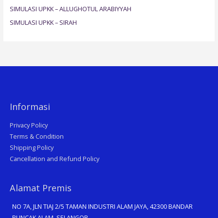
SIMULASI UPKK – ALLUGHOTUL ARABIYYAH
:
SIMULASI UPKK – SIRAH
Informasi
Privacy Policy
Terms & Condition
Shipping Policy
Cancellation and Refund Policy
Alamat Premis
NO 7A, JLN TIAJ 2/5 TAMAN INDUSTRI ALAM JAYA, 42300 BANDAR
PUNCAK ALAM, SELANGOR