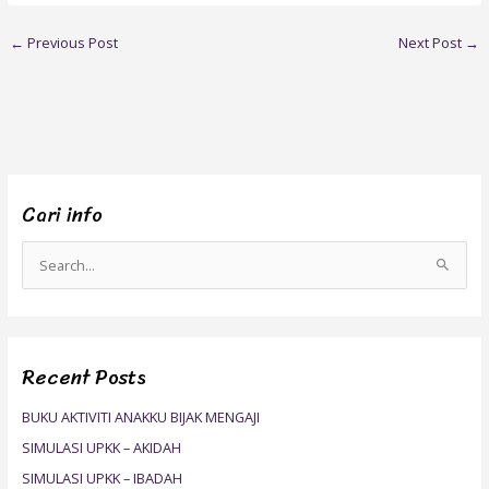
←
Previous Post
Next Post
→
Cari info
S
e
a
r
Recent Posts
c
h
BUKU AKTIVITI ANAKKU BIJAK MENGAJI
f
SIMULASI UPKK – AKIDAH
o
SIMULASI UPKK – IBADAH
r