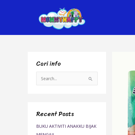
Skip
to
content
Cari info
S
e
a
r
Recent Posts
c
h
BUKU AKTIVITI ANAKKU BIJAK
f
MENGAJI