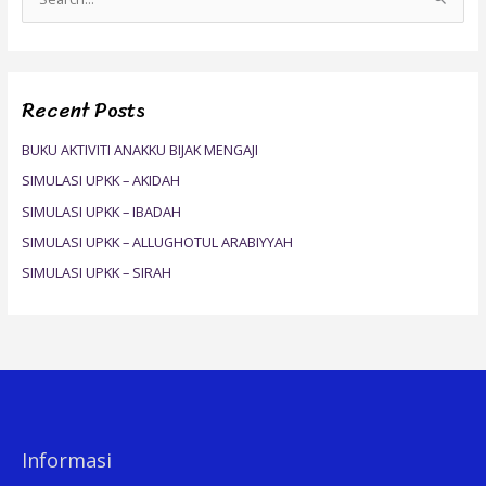
S
e
a
r
Recent Posts
c
h
BUKU AKTIVITI ANAKKU BIJAK MENGAJI
f
SIMULASI UPKK – AKIDAH
o
SIMULASI UPKK – IBADAH
r
SIMULASI UPKK – ALLUGHOTUL ARABIYYAH
:
SIMULASI UPKK – SIRAH
Informasi