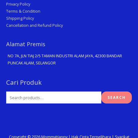
Privacy Policy
Terms & Condition
Shipping Policy
Cancellation and Refund Policy
Alamat Premis
NO 7A, JLN TIAJ 2/5 TAMAN INDUSTRI ALAM JAYA, 42300 BANDAR
PUNCAK ALAM, SELANGOR
Search
Cari Produk
for:
SEARCH
Copyright © 2026
MommyHappy
| Hak Cipta Terpelihara | Syarikat