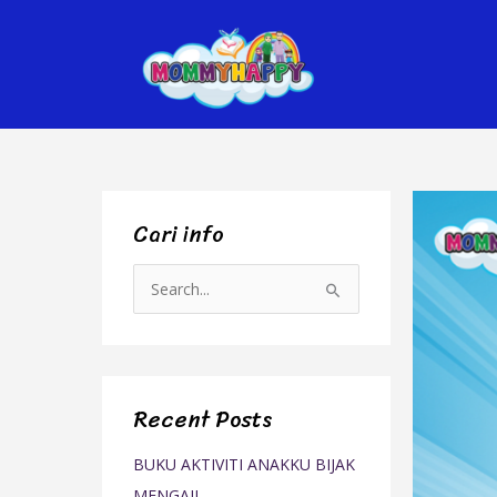
Skip
to
content
Cari info
S
e
a
r
Recent Posts
c
h
BUKU AKTIVITI ANAKKU BIJAK
f
MENGAJI