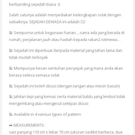
berbanding sejadah biasa ☺️
Salah satunya adalah menyediakan kelengkapan solat dengan
sebaiknya. SEJADAH DEWASA ini adalah 👇🏻
🕌 Sempurna untuk kegunaan harian….sama ada yang berada di
rumah, perjalanan jauh atau hadiah kepada rakan2 istimewa…
🕌 Sejadah ini diperbuat daripada material yang tahan lama dan
tidak mudah terkoyak
🕌 Mempunyai kesan sentuhan penyejuk yang mana anda akan
berasa selesa semasa solat
🕌 Sejadah ini boleh dicuci (dengan tangan atau mesin basuh)
🕌 Jahitan tepi yang kemas serta material baldu yang lembut tidak
mengembang atau mengecut selepas dicuci
🕌 Available in 4 various types of pattern
➡️ MEASUREMENTS:
saiz panjang 110 cm x lebar 70 cm (ukuran sedikit berbeza, due