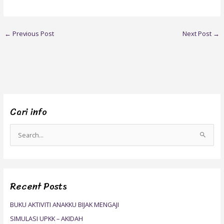
←
Previous Post
Next Post
→
Cari info
S
e
a
r
Recent Posts
c
h
BUKU AKTIVITI ANAKKU BIJAK MENGAJI
f
SIMULASI UPKK – AKIDAH
o