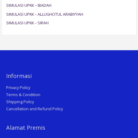
SIMULASI UPKK – IBADAH
r
SIMULASI UPKK – ALLUGHOTUL ARABIYYAH
:
SIMULASI UPKK – SIRAH
Informasi
Privacy Policy
Terms & Condition
Shipping Policy
Cancellation and Refund Policy
Alamat Premis