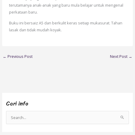
terutamanya anak-anak yang baru mula belajar untuk mengenal
perkataan baru.
Buku ini bersaiz A5 dan berkulit keras setiap mukasurat. Tahan
lasak dan tidak mudah koyak.
←
Previous Post
Next Post
→
Cari info
S
e
a