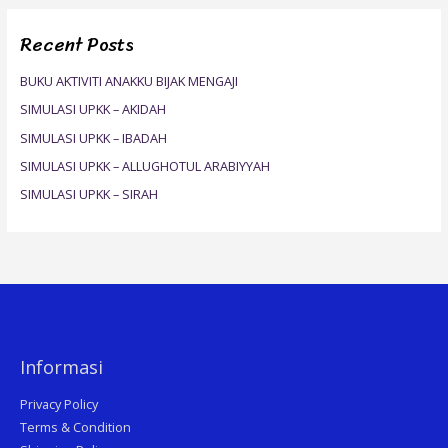
r
Recent Posts
c
h
BUKU AKTIVITI ANAKKU BIJAK MENGAJI
f
SIMULASI UPKK – AKIDAH
o
SIMULASI UPKK – IBADAH
r
SIMULASI UPKK – ALLUGHOTUL ARABIYYAH
:
SIMULASI UPKK – SIRAH
Informasi
Privacy Policy
Terms & Condition