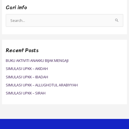
Cari info
S
e
a
r
Recent Posts
c
h
BUKU AKTIVITI ANAKKU BIJAK MENGAJI
f
SIMULASI UPKK – AKIDAH
o
SIMULASI UPKK – IBADAH
r
SIMULASI UPKK – ALLUGHOTUL ARABIYYAH
:
SIMULASI UPKK – SIRAH