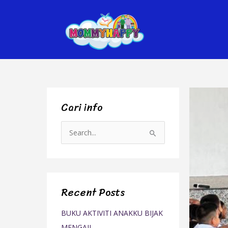
Skip
to
content
Cari info
S
e
a
r
Recent Posts
c
h
BUKU AKTIVITI ANAKKU BIJAK
f
MENGAJI