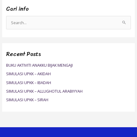
Cari info
S
e
a
r
Recent Posts
c
h
BUKU AKTIVITI ANAKKU BIJAK MENGAJI
f
SIMULASI UPKK – AKIDAH
o
SIMULASI UPKK – IBADAH
r
SIMULASI UPKK – ALLUGHOTUL ARABIYYAH
:
SIMULASI UPKK – SIRAH