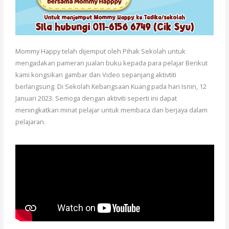
Mommy Happy telah dijemput oleh Pihak Sekolah untuk
mengadakan pameran jualan buku kepada para pelajar Berikut
kami kongsikan gambar dan Video sepanjang aktivtiti
berlangsung. Di Sekolah Kebangsaan Kuang pada hari Isnin, 12
Januari 2023. Semoga dengan aktiviti seperti ini dapat
meningkatkan minat pelajar untuk membaca dan berjaya dalam
pelajaran.