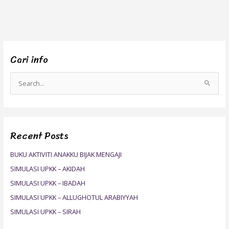
Cari info
S
e
a
r
Recent Posts
c
h
BUKU AKTIVITI ANAKKU BIJAK MENGAJI
f
SIMULASI UPKK – AKIDAH
o
SIMULASI UPKK – IBADAH
r
SIMULASI UPKK – ALLUGHOTUL ARABIYYAH
:
SIMULASI UPKK – SIRAH