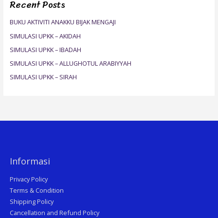
Recent Posts
c
h
BUKU AKTIVITI ANAKKU BIJAK MENGAJI
f
SIMULASI UPKK – AKIDAH
o
SIMULASI UPKK – IBADAH
r
SIMULASI UPKK – ALLUGHOTUL ARABIYYAH
:
SIMULASI UPKK – SIRAH
Informasi
Privacy Policy
Terms & Condition
Shipping Policy
Cancellation and Refund Policy