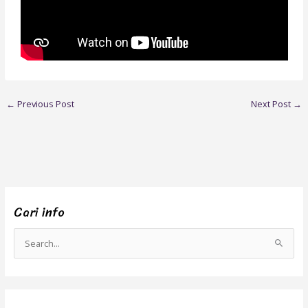
←
Previous Post
Next Post
→
Cari info
S
e
a
r