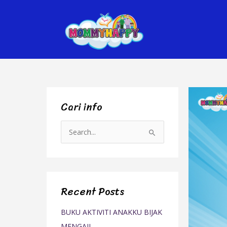
Skip
to
content
Cari info
S
e
a
r
Recent Posts
c
h
BUKU AKTIVITI ANAKKU BIJAK
f
MENGAJI