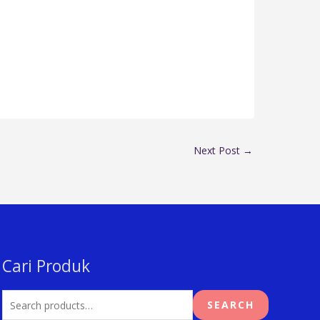
Next Post
→
Cari Produk
Search
for:
SEARCH