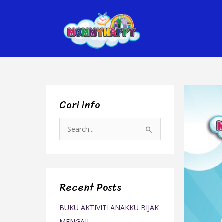
Skip
to
content
Cari info
S
e
a
r
Recent Posts
c
h
BUKU AKTIVITI ANAKKU BIJAK
f
MENGAJI