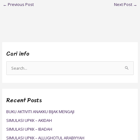
←
Previous Post
Next Post
→
Cari info
S
e
a
r
Recent Posts
c
h
BUKU AKTIVITI ANAKKU BIJAK MENGAJI
f
SIMULASI UPKK – AKIDAH
o
SIMULASI UPKK – IBADAH
r
SIMULASI UPKK – ALLUGHOTUL ARABIYYAH
: