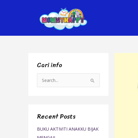
Skip
to
content
Cari info
S
e
a
r
Recent Posts
c
h
BUKU AKTIVITI ANAKKU BIJAK
f
MENGAJI