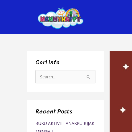
Skip
to
content
Cari info
S
e
a
r
Recent Posts
c
h
BUKU AKTIVITI ANAKKU BIJAK
f
MENGAJI