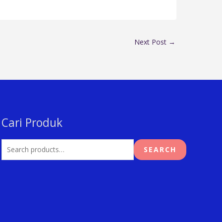
Next Post
→
Cari Produk
Search
for:
SEARCH