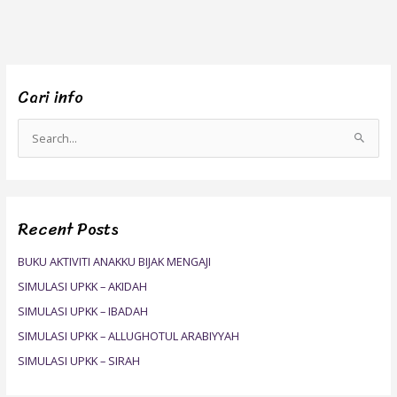
Cari info
S
e
a
r
Recent Posts
c
h
BUKU AKTIVITI ANAKKU BIJAK MENGAJI
f
SIMULASI UPKK – AKIDAH
o
SIMULASI UPKK – IBADAH
r
SIMULASI UPKK – ALLUGHOTUL ARABIYYAH
:
SIMULASI UPKK – SIRAH