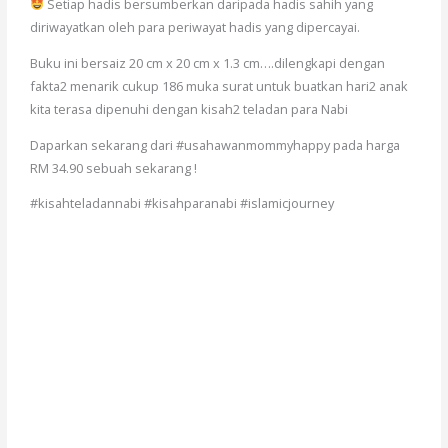
Setiap hadis bersumberkan daripada hadis sahih yang
diriwayatkan oleh para periwayat hadis yang dipercayai.
Buku ini bersaiz 20 cm x 20 cm x 1.3 cm….dilengkapi dengan
fakta2 menarik cukup 186 muka surat untuk buatkan hari2 anak
kita terasa dipenuhi dengan kisah2 teladan para Nabi
Daparkan sekarang dari #usahawanmommyhappy pada harga
RM 34.90 sebuah sekarang !
#kisahteladannabi #kisahparanabi #islamicjourney