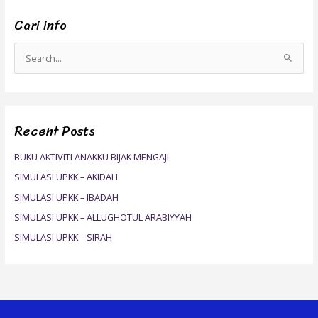
Cari info
S
e
a
r
Recent Posts
c
h
BUKU AKTIVITI ANAKKU BIJAK MENGAJI
f
SIMULASI UPKK – AKIDAH
o
SIMULASI UPKK – IBADAH
r
SIMULASI UPKK – ALLUGHOTUL ARABIYYAH
:
SIMULASI UPKK – SIRAH