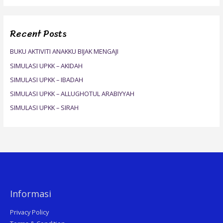
a
r
Recent Posts
c
h
BUKU AKTIVITI ANAKKU BIJAK MENGAJI
f
SIMULASI UPKK – AKIDAH
o
SIMULASI UPKK – IBADAH
r
SIMULASI UPKK – ALLUGHOTUL ARABIYYAH
:
SIMULASI UPKK – SIRAH
Informasi
Privacy Policy