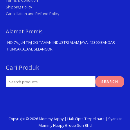
Terms & Condition
Shipping Policy
Cancellation and Refund Policy
Alamat Premis
NO 7A, JLN TIAJ 2/5 TAMAN INDUSTRI ALAM JAYA, 42300 BANDAR
PUNCAK ALAM, SELANGOR
Search
Cari Produk
for:
SEARCH
Copyright © 2026
MommyHappy
| Hak Cipta Terpelihara | Syarikat
Mommy Happy Group Sdn Bhd