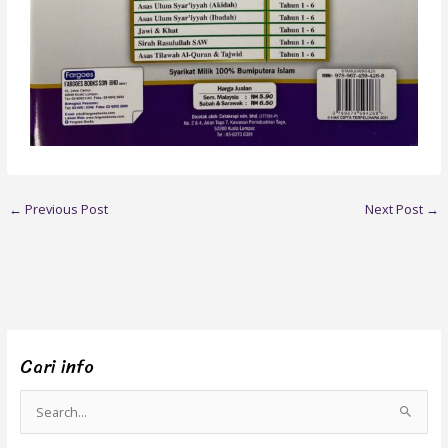
←
Previous Post
Next Post
→
Cari info
S
e