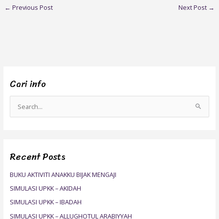
←
Previous Post
Next Post
→
Cari info
S
e
a
r
Recent Posts
c
h
BUKU AKTIVITI ANAKKU BIJAK MENGAJI
f
SIMULASI UPKK – AKIDAH
o
SIMULASI UPKK – IBADAH
r
SIMULASI UPKK – ALLUGHOTUL ARABIYYAH
: