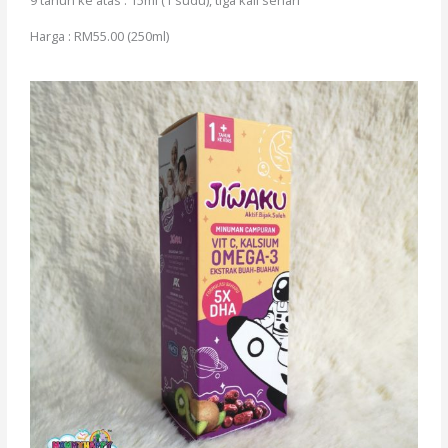
9 tahun ke atas : 15ml (1 sudu), tiga kali sehari
Harga : RM55.00 (250ml)