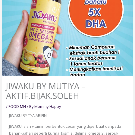
JIWAKU BY MUTIYA –
AKTIF.BIJAK.SOLEH
/
FOOD MH
/ By
Mommy Happy
JIWAKU BY TYA ARIFIN
JIWAKU ialah vitamin berbentuk cecair yang diperbuat daripada
bahan-bahan seperti kurma, kismis, delima, omega 3, serbuk