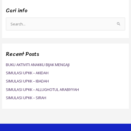
Cari info
S
e
a
r
Recent Posts
c
h
BUKU AKTIVITI ANAKKU BIJAK MENGAJI
f
SIMULASI UPKK – AKIDAH
o
SIMULASI UPKK – IBADAH
r
SIMULASI UPKK – ALLUGHOTUL ARABIYYAH
:
SIMULASI UPKK – SIRAH