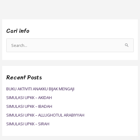
Cari info
S
e
a
r
Recent Posts
c
h
BUKU AKTIVITI ANAKKU BIJAK MENGAJI
f
SIMULASI UPKK – AKIDAH
o
SIMULASI UPKK – IBADAH
r
SIMULASI UPKK – ALLUGHOTUL ARABIYYAH
:
SIMULASI UPKK – SIRAH