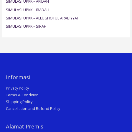
SIMULASI UPKK – AKIDAH
o
SIMULASI UPKK – IBADAH
r
SIMULASI UPKK – ALLUGHOTUL ARABIYYAH
:
SIMULASI UPKK – SIRAH
Informasi
Privacy Policy
Terms & Condition
Shipping Policy
Cancellation and Refund Policy
Alamat Premis