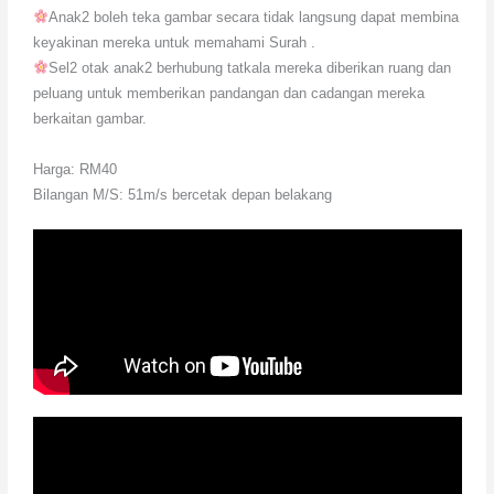
Anak2 boleh teka gambar secara tidak langsung dapat membina
keyakinan mereka untuk memahami Surah .
Sel2 otak anak2 berhubung tatkala mereka diberikan ruang dan
peluang untuk memberikan pandangan dan cadangan mereka
berkaitan gambar.
Harga: RM40
Bilangan M/S: 51m/s bercetak depan belakang