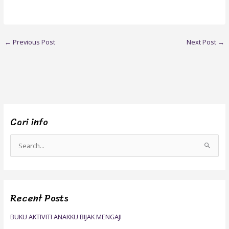
←
Previous Post
Next Post
→
Cari info
S
e
a
r
Recent Posts
c
h
BUKU AKTIVITI ANAKKU BIJAK MENGAJI
f