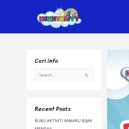
Skip
to
content
Cari info
S
e
a
r
Recent Posts
c
h
BUKU AKTIVITI ANAKKU BIJAK
f
MENGAJI