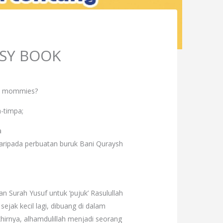
USY BOOK
ak mommies?
a-timpa;
a
daripada perbuatan buruk Bani Quraysh
an Surah Yusuf untuk ‘pujuk’ Rasulullah
ejak kecil lagi, dibuang di dalam
khirnya, alhamdulillah menjadi seorang