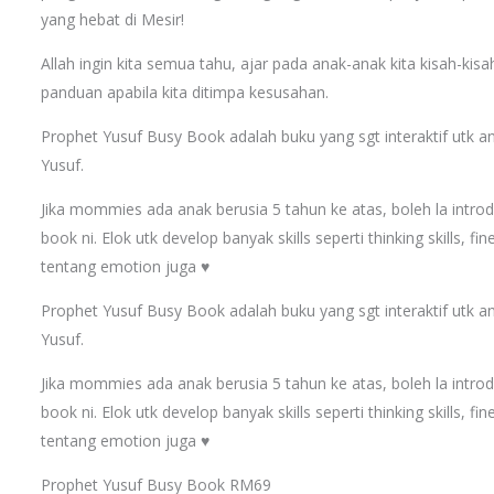
yang hebat di Mesir!
Allah ingin kita semua tahu, ajar pada anak-anak kita kisah-kis
panduan apabila kita ditimpa kesusahan.
Prophet Yusuf Busy Book adalah buku yang sgt interaktif utk a
Yusuf.
Jika mommies ada anak berusia 5 tahun ke atas, boleh la int
book ni. Elok utk develop banyak skills seperti thinking skills, fin
tentang emotion juga ♥️
Prophet Yusuf Busy Book adalah buku yang sgt interaktif utk a
Yusuf.
Jika mommies ada anak berusia 5 tahun ke atas, boleh la int
book ni. Elok utk develop banyak skills seperti thinking skills, fin
tentang emotion juga ♥️
Prophet Yusuf Busy Book RM69