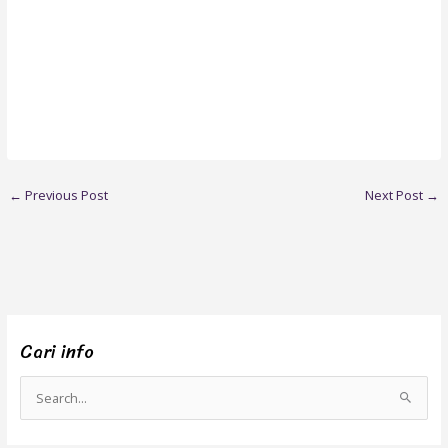
←
Previous Post
Next Post
→
Cari info
S
e