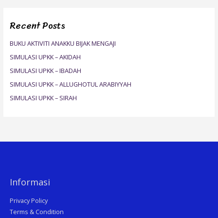
a
r
Recent Posts
c
h
BUKU AKTIVITI ANAKKU BIJAK MENGAJI
f
SIMULASI UPKK – AKIDAH
o
SIMULASI UPKK – IBADAH
r
SIMULASI UPKK – ALLUGHOTUL ARABIYYAH
:
SIMULASI UPKK – SIRAH
Informasi
Privacy Policy
Terms & Condition