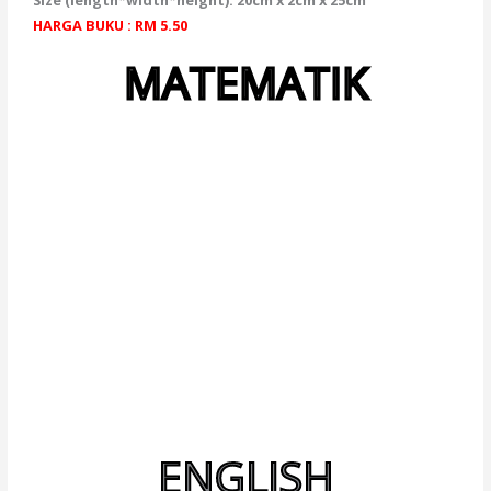
Size (length*width*height): 20cm x 2cm x 25cm
HARGA BUKU : RM 5.50
MATEMATIK
ENGLISH