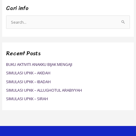
Cari info
S
e
a
r
Recent Posts
c
h
BUKU AKTIVITI ANAKKU BIJAK MENGAJI
f
SIMULASI UPKK – AKIDAH
o
SIMULASI UPKK – IBADAH
r
SIMULASI UPKK – ALLUGHOTUL ARABIYYAH
:
SIMULASI UPKK – SIRAH