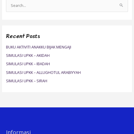
S
e
a
r
Recent Posts
c
h
BUKU AKTIVITI ANAKKU BIJAK MENGAJI
f
SIMULASI UPKK – AKIDAH
o
SIMULASI UPKK – IBADAH
r
SIMULASI UPKK – ALLUGHOTUL ARABIYYAH
:
SIMULASI UPKK – SIRAH
Informasi