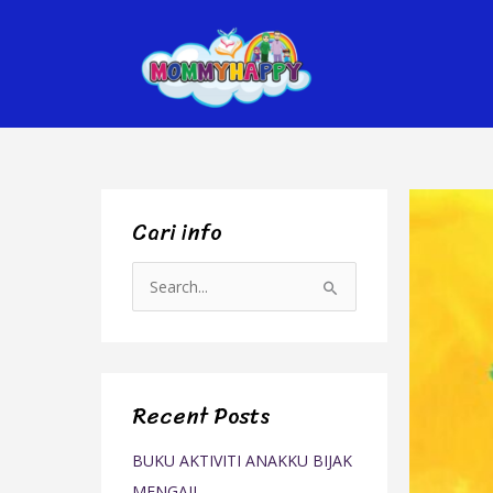
Skip
to
content
Cari info
S
e
a
r
Recent Posts
c
h
BUKU AKTIVITI ANAKKU BIJAK
f
MENGAJI