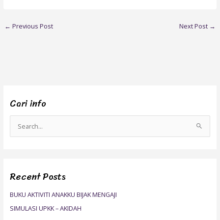
←
Previous Post
Next Post
→
Cari info
S
e
a
r
Recent Posts
c
h
BUKU AKTIVITI ANAKKU BIJAK MENGAJI
f
SIMULASI UPKK – AKIDAH
o