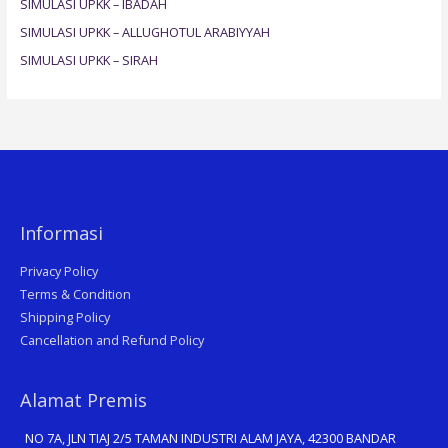
SIMULASI UPKK – IBADAH
r
SIMULASI UPKK – ALLUGHOTUL ARABIYYAH
:
SIMULASI UPKK – SIRAH
Informasi
Privacy Policy
Terms & Condition
Shipping Policy
Cancellation and Refund Policy
Alamat Premis
NO 7A, JLN TIAJ 2/5 TAMAN INDUSTRI ALAM JAYA, 42300 BANDAR