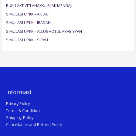
h
BUKU AKTIVITI ANAKKU BIJAK MENGAJI
f
SIMULASI UPKK – AKIDAH
o
SIMULASI UPKK – IBADAH
r
SIMULASI UPKK – ALLUGHOTUL ARABIYYAH
:
SIMULASI UPKK – SIRAH
Informasi
Privacy Policy
Terms & Condition
Shipping Policy
Cancellation and Refund Policy