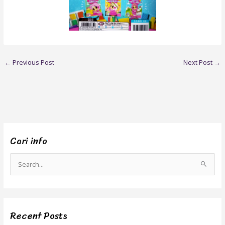
←
Previous Post
Next Post
→
Cari info
S
e
a
r
Recent Posts
c