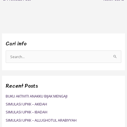
Cari info
S
e
a
r
Recent Posts
c
h
BUKU AKTIVITI ANAKKU BIJAK MENGAJI
f
SIMULASI UPKK – AKIDAH
o
SIMULASI UPKK – IBADAH
r
SIMULASI UPKK – ALLUGHOTUL ARABIYYAH
: