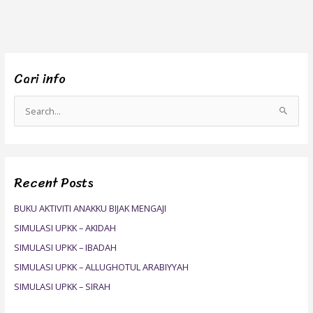
Cari info
S
e
a
r
Recent Posts
c
h
BUKU AKTIVITI ANAKKU BIJAK MENGAJI
f
SIMULASI UPKK – AKIDAH
o
SIMULASI UPKK – IBADAH
r
SIMULASI UPKK – ALLUGHOTUL ARABIYYAH
:
SIMULASI UPKK – SIRAH