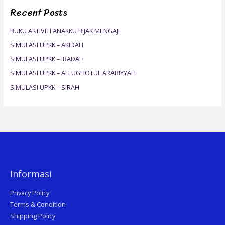
Recent Posts
c
h
BUKU AKTIVITI ANAKKU BIJAK MENGAJI
f
SIMULASI UPKK – AKIDAH
o
SIMULASI UPKK – IBADAH
r
SIMULASI UPKK – ALLUGHOTUL ARABIYYAH
:
SIMULASI UPKK – SIRAH
Informasi
Privacy Policy
Terms & Condition
Shipping Policy