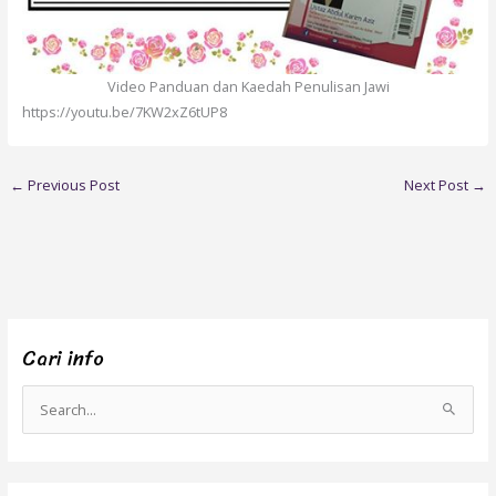
Video Panduan dan Kaedah Penulisan Jawi
https://youtu.be/7KW2xZ6tUP8
←
Previous Post
Next Post
→
Cari info
S
e
a
r