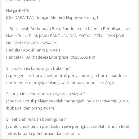
Harga :RM10
JOM DAPATKAN dengan Mommy Happy sekarang !
Soal Jawab Berkenaan Buku Panduan dan Kaedah Penulisan Jawi
Nama Buku: BIJAK JAWI : PANDUAN DAN KAEDAH PENULISAN JAWI
No ISBN : 978-967-16254-3-9
Penulis : Abdul Karim Bin Aziz
Pencetak : Al Khadeeja Enterprise (002863551-V)
S : apakah isi kandungan buku ini?
J : pengenalan huruf jawi, bentuk penyambungan huruf, panduan
dan kaedah mengeja dalam Jawi, Imbuhan, penulisan Angka
S : buku ini sesuai untuk kegunaan siapa ?
J : sesuai untuk pelajar sekolah menengah, pelajar universiti, guru,
ibubapa, dan orang awam
S : sekolah rendah boleh guna ?
J : untuk makluman pendidikan jawi peringkat sekolah rendah lebih
fokus kepada pembacaan dan sebutan.