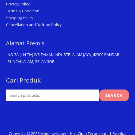
Privacy Policy
Terms & Condition
Shipping Policy
Cancellation and Refund Policy
Alamat Premis
NO 7A, JLN TIAJ 2/5 TAMAN INDUSTRI ALAM JAYA, 42300 BANDAR
PUNCAK ALAM, SELANGOR
Search
Cari Produk
for:
SEARCH
Copyright © 2026
MommyHappy
| Hak Cipta Terpelihara | Syarikat