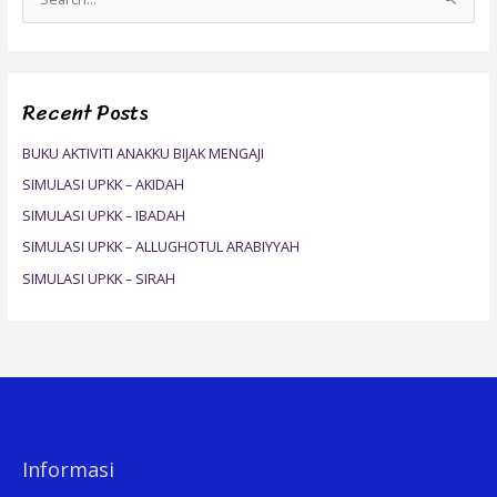
S
e
a
r
Recent Posts
c
h
BUKU AKTIVITI ANAKKU BIJAK MENGAJI
f
SIMULASI UPKK – AKIDAH
o
SIMULASI UPKK – IBADAH
r
SIMULASI UPKK – ALLUGHOTUL ARABIYYAH
:
SIMULASI UPKK – SIRAH
Informasi