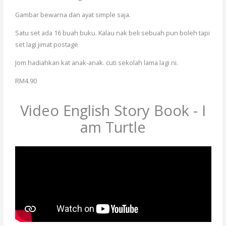
Gambar bewarna dan ayat simple saja.
Satu set ada 16 buah buku. Kalau nak beli sebuah pun boleh tapi
set lagi jimat postage
Jom hadiahkan kat anak-anak. cuti sekolah lama lagi ni.
RM4.90
Video English Story Book - I
am Turtle