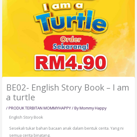
BE02- English Story Book – I am
a turtle
/
PRODUK TERBITAN MOMMYHAPPY
/ By
Mommy Happy
English Story Book
Sesekali tukar bahan bacaan anak dalam bentuk cerita. Yang ni
semua cerita binatang.