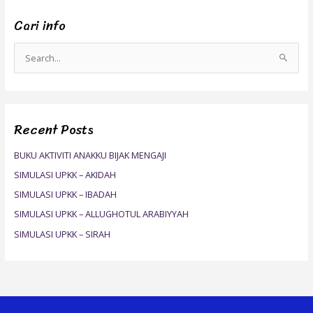
Cari info
S
e
a
r
Recent Posts
c
h
BUKU AKTIVITI ANAKKU BIJAK MENGAJI
f
SIMULASI UPKK – AKIDAH
o
SIMULASI UPKK – IBADAH
r
SIMULASI UPKK – ALLUGHOTUL ARABIYYAH
:
SIMULASI UPKK – SIRAH