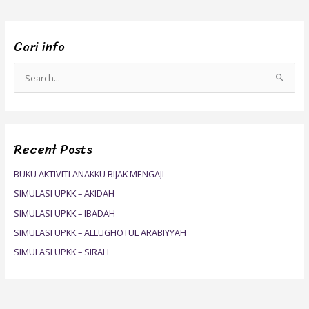
Cari info
S
e
a
r
Recent Posts
c
h
BUKU AKTIVITI ANAKKU BIJAK MENGAJI
f
SIMULASI UPKK – AKIDAH
o
SIMULASI UPKK – IBADAH
r
SIMULASI UPKK – ALLUGHOTUL ARABIYYAH
:
SIMULASI UPKK – SIRAH